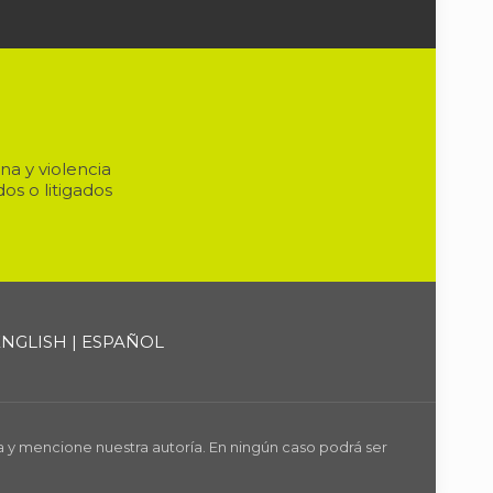
a y violencia
s o litigados
ENGLISH |
ESPAÑOL
a y mencione nuestra autoría. En ningún caso podrá ser