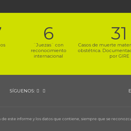
7
6
31
ios
¨Juezas¨ con
Casos de muerte matern
reconocimiento
obstétrica. Documentado
internacional
por GIRE
SÍGUENOS:
ica de este informe y los datos que contiene, siempre que se reconozc