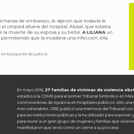
semanas de embarazo, le dijeron que todavía le
el césped afuera del hospital. Abisaí, que estaba
e la muerte de su esposa y su bebé.
A LILIANA
un
 permitiendo que la invadiera una infección; ella
 en búsqueda de justicia.
En mayo 2016,
27 familias de víctimas de violencia ob
estados a la CDMX para el primer Tribunal Simbólico en Méxi
conmovedoras de injusticia en hospitales públicos: sólo una
más vulnerables. GIRE publicó una memoria del Tribunal con
para las instituciones públicas y la ha utilizado para exponer 
para reunir a un gran grupo de mujeres y familias que viviero
manifestaron que sirvió como un cierre a su proceso.