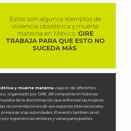
Estos son algunos ejemplos de
violencia obstétrica y muerte
materna en México.
GIRE
TRABAJA PARA QUE ESTO NO
SUCEDA MÁS
.
stétrica y muerte materna
viajaron de diferentes
co, organizado por GIRE. Allí compartieron historias
 muestra de la discriminación que enfrentan las mujeres
 las recomendaciones de seis expertas internacionales
y presionar a las autoridades. El evento también sirvió
n por experiencias similares y varias participantes